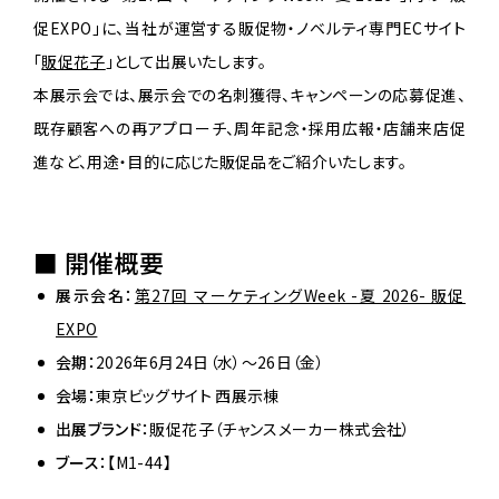
促EXPO」に、当社が運営する販促物・ノベルティ専門ECサイト
「
販促花子
」として出展いたします。
本展示会では、展示会での名刺獲得、キャンペーンの応募促進、
既存顧客への再アプローチ、周年記念・採用広報・店舗来店促
進など、用途・目的に応じた販促品をご紹介いたします。
■ 開催概要
展示会名：
第27回 マーケティングWeek -夏 2026- 販促
EXPO
会期：
2026年6月24日（水）〜26日（金）
会場：
東京ビッグサイト 西展示棟
出展ブランド：
販促花子（チャンスメーカー株式会社）
ブース：
【M1-44】